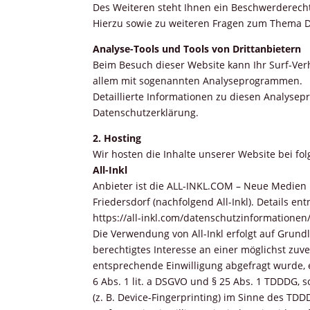
Des Weiteren steht Ihnen ein Beschwerderecht
Hierzu sowie zu weiteren Fragen zum Thema D
Analyse-Tools und Tools von Drittanbietern
Beim Besuch dieser Website kann Ihr Surf-Verh
allem mit sogenannten Analyseprogrammen.
Detaillierte Informationen zu diesen Analyse
Datenschutzerklärung.
2. Hosting
Wir hosten die Inhalte unserer Website bei fo
All-Inkl
Anbieter ist die ALL-INKL.COM – Neue Medien 
Friedersdorf (nachfolgend All-Inkl). Details e
https://all-inkl.com/datenschutzinformationen/
Die Verwendung von All-Inkl erfolgt auf Grundl
berechtigtes Interesse an einer möglichst zuv
entsprechende Einwilligung abgefragt wurde, e
6 Abs. 1 lit. a DSGVO und § 25 Abs. 1
TDDDG
, 
(z. B. Device-Fingerprinting) im Sinne des
TDD