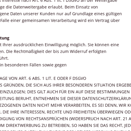
Interesse nach Art. 6 Abs. 1 lit. f DSGVO an der Weitergabe
ge die Datenweitergabe erlaubt. Beim Einsatz von
gene Daten unserer Kunden nur auf Grundlage eines gültigen
m Falle einer gemeinsamen Verarbeitung wird ein Vertrag über
itung
 Ihrer ausdrücklichen Einwilligung möglich. Sie können eine
ufen. Die Rechtmäßigkeit der bis zum Widerruf erfolgten
ührt.
in besonderen Fällen sowie gegen
 VON ART. 6 ABS. 1 LIT. E ODER F DSGVO
AUS GRÜNDEN, DIE SICH AUS IHRER BESONDEREN SITUATION ERGEB
ZULEGEN; DIES GILT AUCH FÜR EIN AUF DIESE BESTIMMUNGEN GE
EITUNG BERUHT, ENTNEHMEN SIE DIESER DATENSCHUTZERKLÄRUN
EZOGENEN DATEN NICHT MEHR VERARBEITEN, ES SEI DENN, WI
 DIE IHRE INTERESSEN, RECHTE UND FREIHEITEN ÜBERWIEGEN OD
GUNG VON RECHTSANSPRÜCHEN (WIDERSPRUCH NACH ART. 21 AB
 DIREKTWERBUNG ZU BETREIBEN, SO HABEN SIE DAS RECHT, JED