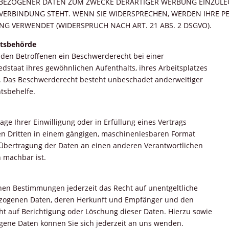
BEZOGENER DATEN ZUM ZWECKE DERARTIGER WERBUNG EINZULEGEN
 VERBINDUNG STEHT. WENN SIE WIDERSPRECHEN, WERDEN IHRE
G VERWENDET (WIDERSPRUCH NACH ART. 21 ABS. 2 DSGVO).
htsbehörde
 den Betroffenen ein Beschwerderecht bei einer
dstaat ihres gewöhnlichen Aufenthalts, ihres Arbeitsplatzes
. Das Beschwerderecht besteht unbeschadet anderweitiger
htsbehelfe.
ge Ihrer Einwilligung oder in Erfüllung eines Vertrags
nen Dritten in einem gängigen, maschinenlesbaren Format
e Übertragung der Daten an einen anderen Verantwortlichen
h machbar ist.
hen Bestimmungen jederzeit das Recht auf unentgeltliche
bezogenen Daten, deren Herkunft und Empfänger und den
ht auf Berichtigung oder Löschung dieser Daten. Hierzu sowie
ene Daten können Sie sich jederzeit an uns wenden.