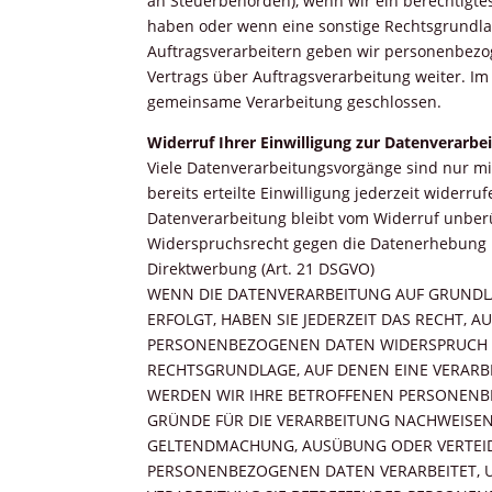
an Steuerbehörden), wenn wir ein berechtigtes 
haben oder wenn eine sonstige Rechtsgrundla
Auftragsverarbeitern geben wir personenbezo
Vertrags über Auftragsverarbeitung weiter. I
gemeinsame Verarbeitung geschlossen.
Widerruf Ihrer Einwilligung zur Datenverarbe
Viele Datenverarbeitungsvorgänge sind nur mit
bereits erteilte Einwilligung jederzeit widerr
Datenverarbeitung bleibt vom Widerruf unber
Widerspruchsrecht gegen die Datenerhebung 
Direktwerbung (Art. 21 DSGVO)
WENN DIE DATENVERARBEITUNG AUF GRUNDLAGE
ERFOLGT, HABEN SIE JEDERZEIT DAS RECHT, 
PERSONENBEZOGENEN DATEN WIDERSPRUCH EIN
RECHTSGRUNDLAGE, AUF DENEN EINE VERARB
WERDEN WIR IHRE BETROFFENEN PERSONENB
GRÜNDE FÜR DIE VERARBEITUNG NACHWEISEN,
GELTENDMACHUNG, AUSÜBUNG ODER VERTEIDI
PERSONENBEZOGENEN DATEN VERARBEITET, UM