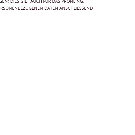
; DIES GILT AUCH FÜR DAS PROFILING,
 PERSONENBEZOGENEN DATEN ANSCHLIESSEND