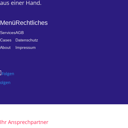
aus einer Hand.
Menü
Rechtliches
Services
AGB
Cases
Datenschutz
About
Impressum
Folgen
Folgen
Ihr Ansprechpartner